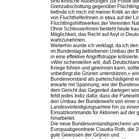
sind kritische Äußerungen zur Politik de
Grenzabschottung gegenüber Flüchtling
befinde ich mich mit meiner Kritik an de
von FluchthelferInnen in etwa auf der Li
Flüchtlingshilfswerkes der Vereinten Na
Ohne SchleuserInnen besteht heute ka
Möglichkeit, das Recht auf Asyl in Deut
wahrzunehmen.
Weiterhin wurde ich verklagt, da ich de
im Bundestag betriebenen Umbau der 
in eine effektive Angriffstruppe kritisiert
»Wer sicherstellen will, daß Deutschlan
Kriege führen und gewinnen kann, sollt
unbedingt die Grünen unterstützen.« wi
Bundesvorstand als parteischädigend ein
erwarte mit Spannung, wie der Bundesv
dem Gericht das Gegenteil darlegen wir
fehlt jedes Indiz dafür, dass die Parteieli
den Umbau der Bundeswehr von einer s
Landesverteidigungsarmee hin zu eine
Einsatzkommando für Aktionen auf der 
hinarbeitet.
Die neue Bundesvorstandsprecherin un
Europaabgeordnete Claudia Roth, die 2
gute Gewissen der Grünen und