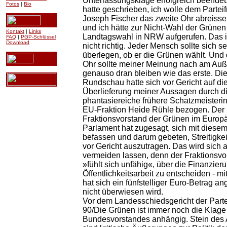
Unterlassungsklage erfolgreich beendet
Fotos
|
Bio
hatte geschrieben, ich wolle dem Partei
Joseph Fischer das zweite Ohr abreisse
und ich hätte zur Nicht-Wahl der Grünen
Kontakt
|
Links
Landtagswahl in NRW aufgerufen. Das is
FAQ
|
PGP-Schlüssel
Download
nicht richtig. Jeder Mensch sollte sich se
überlegen, ob er die Grünen wählt. Und
Ohr sollte meiner Meinung nach am Auß
genauso dran bleiben wie das erste. Die
Rundschau hatte sich vor Gericht auf di
Überlieferung meiner Aussagen durch d
phantasiereiche frühere Schatzmeisteri
EU-Fraktion Heide Rühle bezogen. Der
Fraktionsvorstand der Grünen im Europ
Parlament hat zugesagt, sich mit diese
befassen und darum gebeten, Streitigkei
vor Gericht auszutragen. Das wird sich
vermeiden lassen, denn der Fraktionsvo
»fühlt sich unfähig«, über die Finanzier
Öffentlichkeitsarbeit zu entscheiden - mit
hat sich ein fünfstelliger Euro-Betrag an
nicht überwiesen wird.
Vor dem Landesschiedsgericht der Part
90/Die Grünen ist immer noch die Klage
Bundesvorstandes anhängig. Stein des