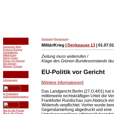
Startseite
>
Denkpause
>
Militär/Krieg |
Denkpause 13
| 01.07.01
Deutscher Weg
Festung Europa
Kapitalismus
Militär/Krieg
Zeitung muss widerrufen /
Naher Osten
Klage des Grünen-Bundesvorstands läuf
Privacy im Internet
Die Grünen
Weitere Themen
EU-Politik vor Gericht
Infomagazin
[
Weitere Informationen
]
Das Landgericht Berlin (27.O.4/01) hat 
im Parlament
mittlerweile rechtskräftigen Urteil die Ve
außerparlamentarisch
Frankfurter Rundschau zum Abdruck ei
Widerrufs verpflichtet. Vorher wurde bere
Gegendarstellung abgedruckt und eine
Ilka für die Presse
Ilka in der Presse